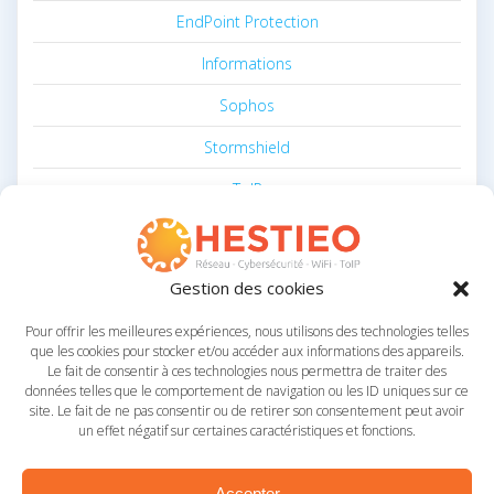
EndPoint Protection
Informations
Sophos
Stormshield
ToIP
Vade Secure
Voeux
Gestion des cookies
Pour offrir les meilleures expériences, nous utilisons des technologies telles
MÉTA
que les cookies pour stocker et/ou accéder aux informations des appareils.
Le fait de consentir à ces technologies nous permettra de traiter des
Connexion
données telles que le comportement de navigation ou les ID uniques sur ce
Flux des publications
site. Le fait de ne pas consentir ou de retirer son consentement peut avoir
Flux des commentaires
un effet négatif sur certaines caractéristiques et fonctions.
Site de WordPress-FR
Accepter