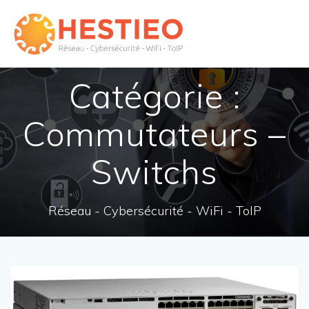
Skip
to
content
Catégorie :
Commutateurs –
Switchs
Réseau - Cybersécurité - WiFi - ToIP