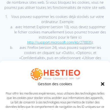
de nombreux sites web. Si vous bloquez les cookies, vous ne
pourrez pas utiliser toutes les fonctionnalités de notre site web.
Vous pouvez supprimer les cookies déjà stockés sur votre
ordinateur. Exemple:
avec Internet Explorer (version 10), vous devez supprimer
le fichier cookies manuellement (vous pourrez trouver des
instructions pour le faire ici
http://support.microsoft.com/kb/278835
);
avec Firefox (version 24), vous pouvez supprimer les
cookies en cliquant sur «Outils», «Options», et
«Confidentialité», puis en sélectionnant «Utiliser des
paramètres personnalisés pour l’historique» et en
cliquant sur «Montrer les cookies», puis sur «Supprimer
tous les cookies»; et
avec Chrome (version 29), vous pouvez supprimer tous les
Gestion des cookies
cookies en accédant au menu «Personnaliser et
contrôler» puis en cliquant sur «Paramètres», « Montrer
Pour offrir les meilleures expériences, nous utilisons des technologies telles
les paramètres avancés » et «Supprimer les données de
que les cookies pour stocker et/ou accéder aux informations des appareils.
navigation» puis «Supprimer les cookies et les données
Le fait de consentir à ces technologies nous permettra de traiter des
des modules d’autres sites» avant de cliquer sur
données telles que le comportement de navigation ou les ID uniques sur ce
«Supprimer les données de navigation».